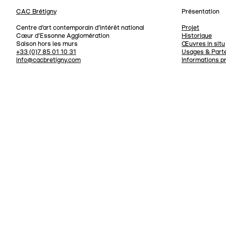
CAC Brétigny
Présentation
Navigation
Centre d’art contemporain d’intérêt national
Projet
Cœur d’Essonne Agglomération
Historique
Saison hors les murs
Œuvres in situ
+33 (0)7 85 01 10 31
Usages & Parte
info@cacbretigny.com
Informations p