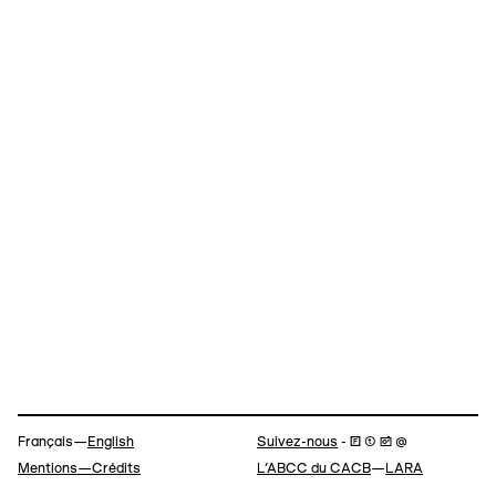
Navigation
Français—
English
Suivez-nous
- 🄵 ⓣ 📷 @
Mentions—Crédits
L’ABCC du CACB
—
LARA