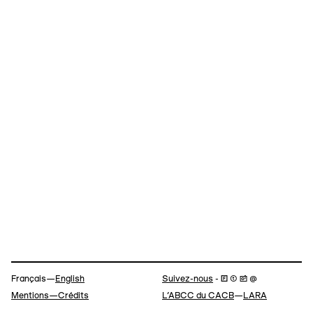
Navigation
Français—
English
Suivez-nous
- 🄵 ⓣ 📷 @
Mentions—Crédits
L’ABCC du CACB
—
LARA