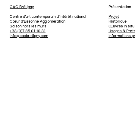
CAC Brétigny
Présentation
Navigation
Centre d’art contemporain d’intérêt national
Projet
Cœur d’Essonne Agglomération
Historique
Saison hors les murs
Œuvres in situ
+33 (0)7 85 01 10 31
Usages & Parte
info@cacbretigny.com
Informations p