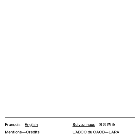
Navigation
Français—
English
Suivez-nous
- 🄵 ⓣ 📷 @
Mentions—Crédits
L’ABCC du CACB
—
LARA