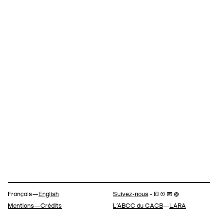
Navigation
Français—
English
Suivez-nous
- 🄵 ⓣ 📷 @
Mentions—Crédits
L’ABCC du CACB
—
LARA