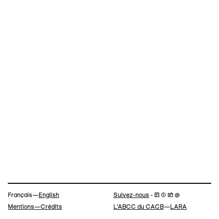
Navigation
Français—
English
Suivez-nous
- 🄵 ⓣ 📷 @
Mentions—Crédits
L’ABCC du CACB
—
LARA