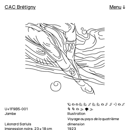
CAC Brétigny
Menu
↓
🪐 ☁ ☁ 🙋 🙋 🌌 🙋 🙋 ☁ 🦵 🦵 💨 ☁ 🌌
U+1F9B5-001
🌀 🌀 ☁ 🌫 🌪 🌫
Jambe
Illustration
Voyage au pays de la quatrième
dimension
Léonard Sarluis
Impression noire, 23 × 18 cm
1923