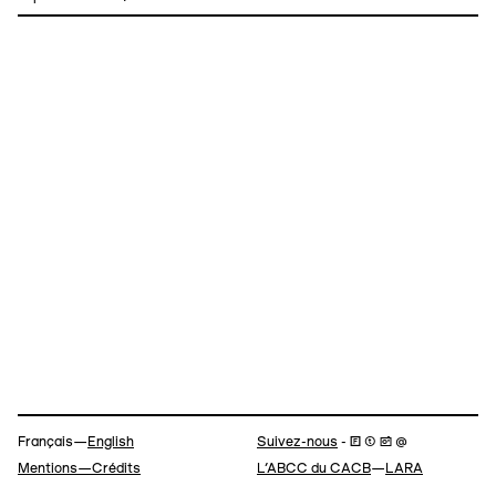
Navigation
Français—
English
Suivez-nous
- 🄵 ⓣ 📷 @
Mentions—Crédits
L’ABCC du CACB
—
LARA