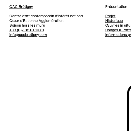
CAC Brétigny
Présentation
Navigation
Centre d’art contemporain d’intérêt national
Projet
Cœur d’Essonne Agglomération
Historique
Saison hors les murs
Œuvres in situ
+33 (0)7 85 01 10 31
Usages & Parte
info@cacbretigny.com
Informations p