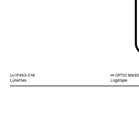
U+1F453-016
👓 OPTIC MAS
Lunettes
Logotype