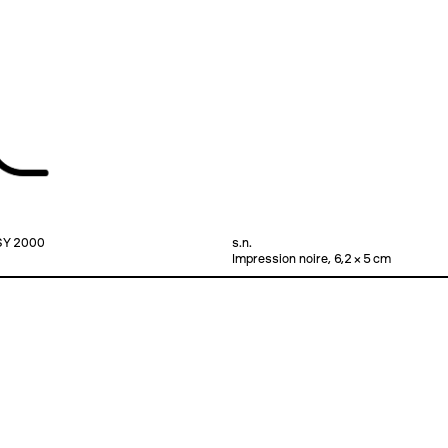
SY 2000
s.n.
Impression noire, 6,2 × 5 cm