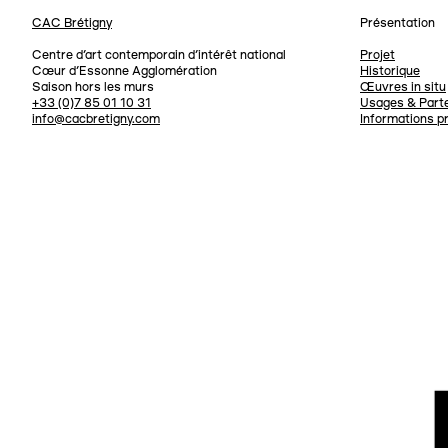
CAC Brétigny
Présentation
Navigation
Centre d’art contemporain d’intérêt national
Projet
Cœur d’Essonne Agglomération
Historique
Saison hors les murs
Œuvres in situ
+33 (0)7 85 01 10 31
Usages & Parte
info@cacbretigny.com
Informations p