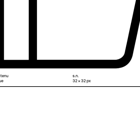
ntenu
s.n.
ue
32 × 32 px