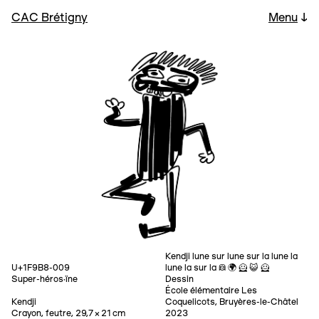
CAC Brétigny
Menu
↓
Kendji lune sur lune sur la lune la
U+1F9B8-009
lune la sur la 👩 🌍 🦸 😺 🦸
Super-héros·ïne
Dessin
École élémentaire Les
Kendji
Coquelicots, Bruyères-le-Châtel
Crayon, feutre, 29,7 × 21 cm
2023