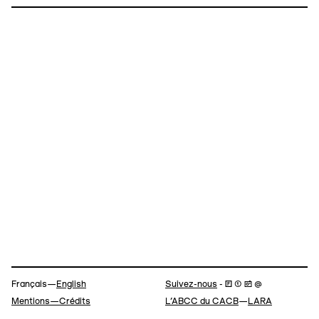
Navigation
Français—
English
Suivez-nous
- 🄵 ⓣ 📷 @
Mentions—Crédits
L’ABCC du CACB
—
LARA