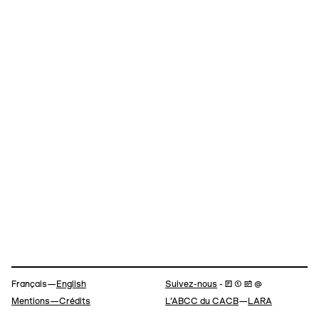
Navigation
Français—
English
Suivez-nous
- 🄵 ⓣ 📷 @
Mentions—Crédits
L’ABCC du CACB
—
LARA