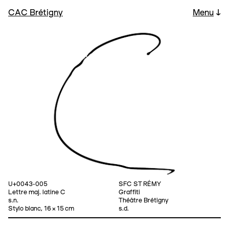
CAC Brétigny
Menu
↓
U+0043-005
SFC ST RÉMY
Lettre maj. latine C
Graffiti
s.n.
Théâtre Brétigny
Stylo blanc, 16 × 15 cm
s.d.