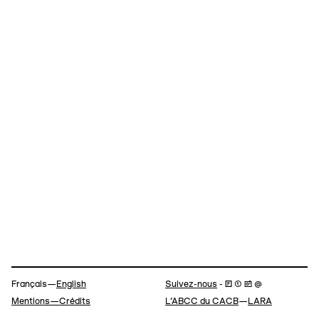
Navigation
Français—
English
Suivez-nous
- 🄵 ⓣ 📷 @
Mentions—Crédits
L’ABCC du CACB
—
LARA