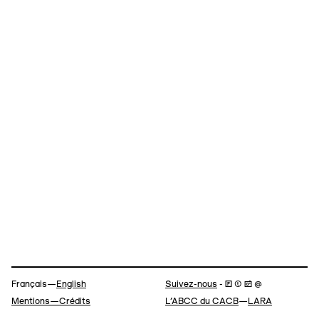
Navigation
Français—
English
Suivez-nous
- 🄵 ⓣ 📷 @
Mentions—Crédits
L’ABCC du CACB
—
LARA