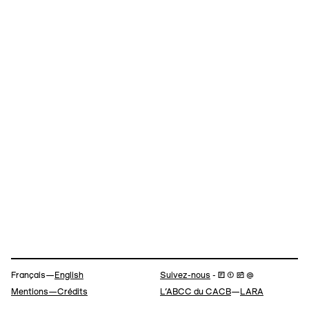
Navigation
Français—
English
Suivez-nous
- 🄵 ⓣ 📷 @
Mentions—Crédits
L’ABCC du CACB
—
LARA