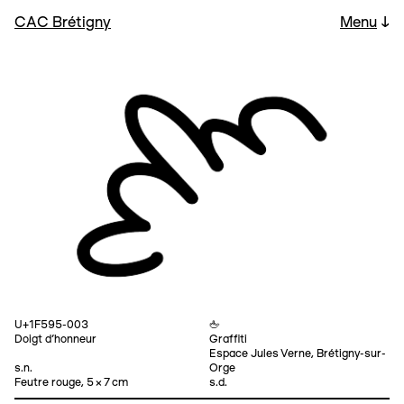
CAC Brétigny
Menu
↓
U+1F595-003
🖕
Doigt d'honneur
Graffiti
Espace Jules Verne, Brétigny-sur-
s.n.
Orge
Feutre rouge, 5 × 7 cm
s.d.