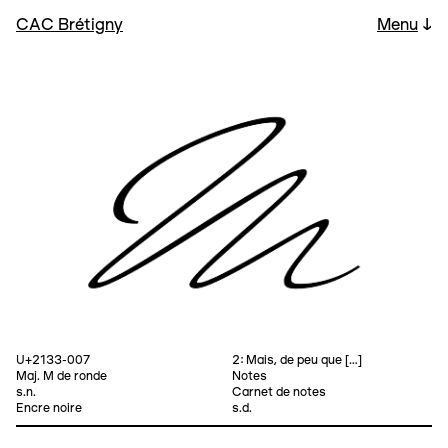
CAC Brétigny
Menu
↓
U+2133-007
2: Mais, de peu que […]
Maj. M de ronde
Notes
s.n.
Carnet de notes
Encre noire
s.d.