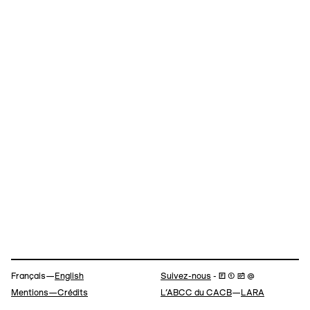
Navigation
Français—
English
Suivez-nous
- 🄵 ⓣ 📷 @
Mentions—Crédits
L’ABCC du CACB
—
LARA