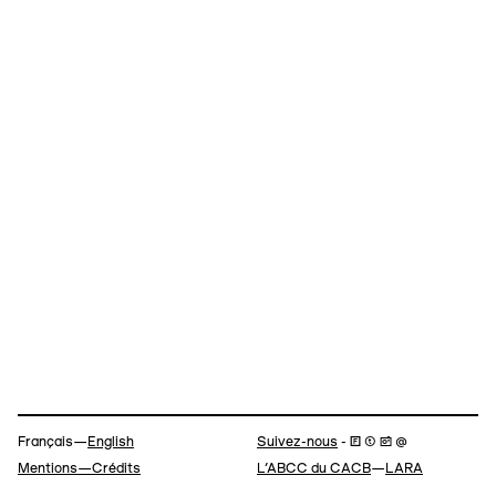
Navigation
Français—
English
Suivez-nous
- 🄵 ⓣ 📷 @
Mentions—Crédits
L’ABCC du CACB
—
LARA