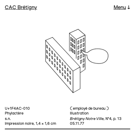
CAC Brétigny
Menu
↓
U+1F4AC-010
⊂ employé de bureau ⊃
Phylactère
Illustration
Brétigny Notre Ville
s.n.
, №4, p. 13
Impression noire, 1,4 × 1,6 cm
05.11.77