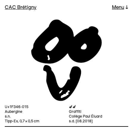
CAC Brétigny
Menu
↓
U+1F346-015
🍆🍆
Aubergine
Graffiti
s.n.
Collège Paul Éluard
Tipp-Ex, 0,7 × 0,5 cm
s.d. [08.2018]