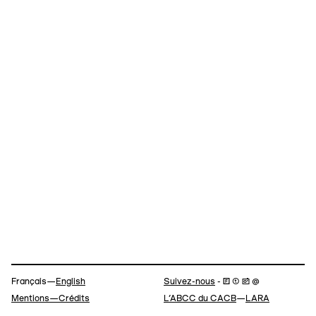
Navigation
Français—
English
Suivez-nous
- 🄵 ⓣ 📷 @
Mentions—Crédits
L’ABCC du CACB
—
LARA