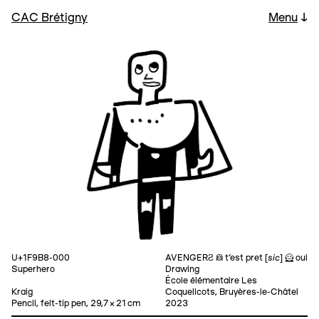
CAC Brétigny
Menu
↓
sic
U+1F9B8-000
AVENGERƧ 👩 t'est pret [
] 🦸 oui
Superhero
Drawing
École élémentaire Les
Kraig
Coquelicots, Bruyères-le-Châtel
Pencil, felt-tip pen, 29,7 × 21 cm
2023