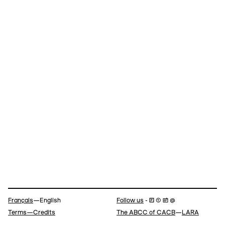
Navigation
Français
—English
Follow us
- 🄵 ⓣ 📷 @
Terms—Credits
The ABCC of CACB
—
LARA