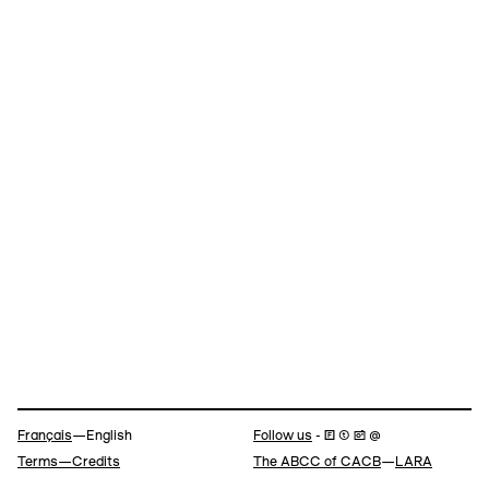
Navigation
Français
—English
Follow us
- 🄵 ⓣ 📷 @
Terms—Credits
The ABCC of CACB
—
LARA