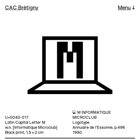
CAC Brétigny
Menu
↓
💻 M INFORMATIQUE
U+004D-017
MICROCLUB
Latin Capital Letter M
Logotype
w.n. [Informatique Microclub]
Annuaire de l’Essonne, p.496
Black print, 1,5 × 2 cm
1990