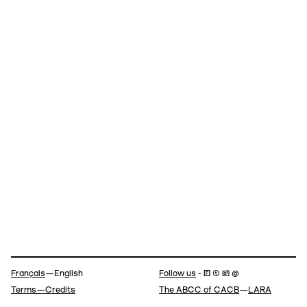
Navigation
Français
—English
Follow us
- 🄵 ⓣ 📷 @
Terms—Credits
The ABCC of CACB
—
LARA