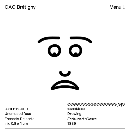
CAC Brétigny
Menu
↓
👿😈😦☹😏☺😲😞😕😧😯😨😳🙄😟😐😑[😒]🙂
U+1F612-000
😬😠😡👹🙁😖
Unamused face
Drawing
Écriture du Geste
François Delsarte
Ink, 0,8 × 1 cm
1839