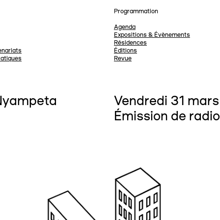
Programmation
Agenda
Expositions & Évènements
Résidences
nariats
Éditions
ratiques
Revue
 Nyampeta
Vendredi 31 mars
Émission de radio