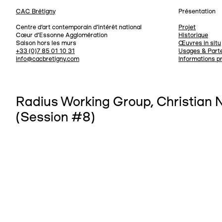
CAC Brétigny
Présentation
Navigation
Centre d’art contemporain d’intérêt national
Projet
Cœur d’Essonne Agglomération
Historique
Saison hors les murs
Œuvres in situ
+33 (0)7 85 01 10 31
Usages & Parte
info@cacbretigny.com
Informations p
Radius Working Group, Christian
(Session #8)