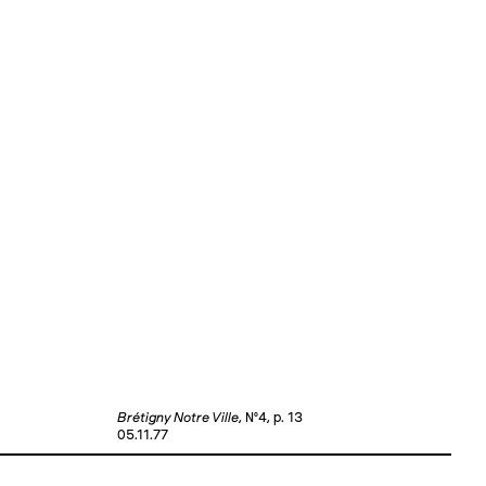
Brétigny Notre Ville
, №4, p. 13
05.11.77