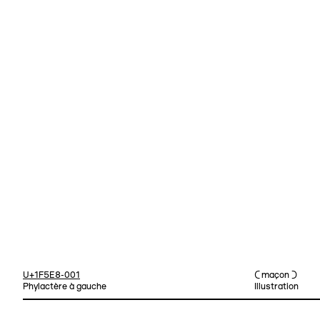
U+1F5E8-001
⊂ maçon ⊃
Phylactère à gauche
Illustration