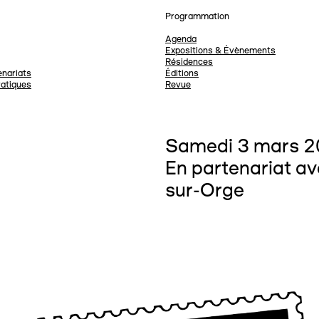
Programmation
Agenda
Expositions & Évènements
Résidences
nariats
Éditions
ratiques
Revue
Samedi 3 mars 2
En partenariat av
sur-Orge