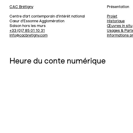
CAC Brétigny
Présentation
Navigation
Centre d’art contemporain d’intérêt national
Projet
Cœur d’Essonne Agglomération
Historique
Saison hors les murs
Œuvres in situ
+33 (0)7 85 01 10 31
Usages & Parte
info@cacbretigny.com
Informations p
Heure du conte numérique