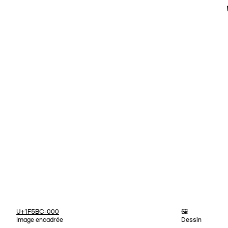
U+1F5BC-000
🖼️
Image encadrée
Dessin