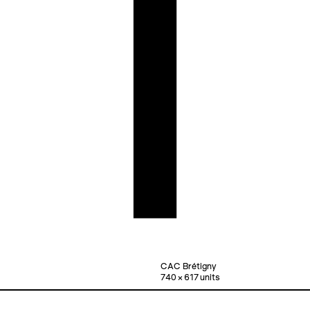
CAC Brétigny
740 × 617 units