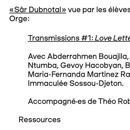
«Sâr Dubnotal»
vue par les élève
Orge:
Love Lett
Transmissions #1:
Avec Abderrahmen Bouajila, Y
Ntumba, Gevoy Hacobyan, Br
Maria-Fernanda Martinez Ram
Immaculée Sossou-Djeton.
Accompagné·es de Théo Robin
Ressources