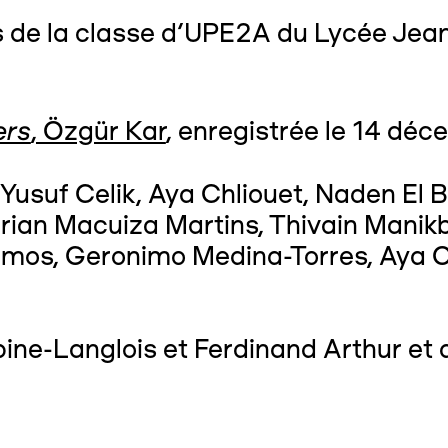
s de la classe d’UPE2A du Lycée Jea
ers
, Özgür Kar
, enregistrée le 14 dé
usuf Celik, Aya Chliouet, Naden El 
ian Macuiza Martins, Thivain Manik
os, Geronimo Medina-Torres, Aya Ou
e-Langlois et Ferdinand Arthur et 