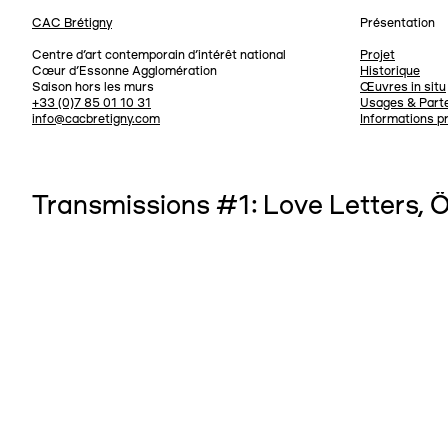
CAC Brétigny
Présentation
Navigation
Centre d’art contemporain d’intérêt national
Projet
Cœur d’Essonne Agglomération
Historique
Saison hors les murs
Œuvres in situ
+33 (0)7 85 01 10 31
Usages & Parte
info@cacbretigny.com
Informations p
Transmissions #1: Love Letters, 