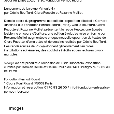
Jeudi 1er juillet 2021, 19:30, Fondation Pernod Ricard
Lancement de la revue «Vnouje 4»
par Cécile Bouffard, Clara Pacotte et Roxanne Maillet
Dans le cadre du programme associé de l’exposition d’Isabelle Cornaro
«Infans» à la Fondation Pernod Ricard (Paris), Cécile Bouffard, Clara
Vnouje
Pacotte et Roxanne Maillet présentent la revue
, une épopée
lesbienne en cours d’écriture, une édition évolutive mise en forme par
Roxanne Maillet augmentée à chaque nouvelle apparition de textes de
Clara Pacotte, d’amulettes et de dessins réalisés par Cécile Bouffard.
Vnouje
Les renaissances de
donnent généralement lieu a des
installations éphémeres, des cocktails inédits et des lectures a voix
multiples.
Vnouje 4
a été produite à l’occasion de «Sâr Dubnotal», exposition
curatée par Damien Delille et Céline Poulin au CAC Brétigny du 19.09 au
05.12.20.
Fondation Pernod Ricard
1 Cours Paul Ricard, 75008 Paris
Information et réservation: 01 70 93 26 00 /
info@fondation-entreprise-
pernod-ricard.com
Images