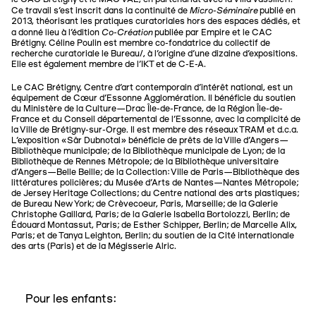
Micro-Séminaire
Ce travail s’est inscrit dans la continuité de
publié en
2013, théorisant les pratiques curatoriales hors des espaces dédiés, et
Co-Création
a donné lieu à l’édition
publiée par Empire et le CAC
Brétigny. Céline Poulin est membre co-fondatrice du collectif de
recherche curatoriale le Bureau/, à l’origine d’une dizaine d’expositions.
Elle est également membre de l’IKT et de C-E-A.
Le CAC Brétigny, Centre d'art contemporain d'intérêt national, est un
équipement de Cœur d’Essonne Agglomération. Il bénéficie du soutien
du Ministère de la Culture—Drac Île-de-France, de la Région Île-de-
France et du Conseil départemental de l’Essonne, avec la complicité de
la Ville de Brétigny-sur-Orge. Il est membre des réseaux TRAM et d.c.a.
L'exposition «Sâr Dubnotal» bénéficie de prêts de la Ville d’Angers—
Bibliothèque municipale; de la Bibliothèque municipale de Lyon; de la
Bibliothèque de Rennes Métropole; de la Bibliothèque universitaire
d'Angers—Belle Beille; de la Collection: Ville de Paris—Bibliothèque des
littératures policières; du Musée d'Arts de Nantes—Nantes Métropole;
de Jersey Heritage Collections; du Centre national des arts plastiques;
de Bureau New York; de Crèvecoeur, Paris, Marseille; de la Galerie
Christophe Gaillard, Paris; de la Galerie Isabella Bortolozzi, Berlin; de
Édouard Montassut, Paris; de Esther Schipper, Berlin; de Marcelle Alix,
Paris; et de Tanya Leighton, Berlin; du soutien de la Cité internationale
des arts (Paris) et de la Mégisserie Alric.
Pour les enfants: