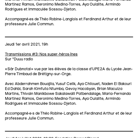
Martinez Ramos, Geronimo Medina-Torres, Aya Oulalite, Armindo
Rodrigues et Immaculée Sossou-Djeton.
Accompagné·es de Théo Robine-Langlois et Ferdinand Arthur et de leur
professeure Julie Commun.
Jeudi 1er avril 2021, 19h
Transmissions #3: Nos super-héros·ïnes
Sur *Duuu radio
«Sâr Dubnotal» vue par les élèves de la classe d’UPE2A du Lycée Jean-
Pierre Timbaud de Brétigny-sur-Orge.
Avec Abderrahmen Bouajila, Yusuf Celik, Aya Chliouet, Naden El Bakouri
Ed Dahbi, Sarah Kimfuta Ntumba, Gevoy Hacobyan, Brian Macuiza
Martins, Thivain Manikbowe Sakalawalli Patbendalage, Maria-Fernanda
Martinez Ramos, Geronimo Medina-Torres, Aya Oulalite, Armindo
Rodrigues et Immaculée Sossou-Djeton.
Accompagné·e·s de Théo Robine-Langlois et Ferdinand Arthur et de leur
professeure Julie Commun.