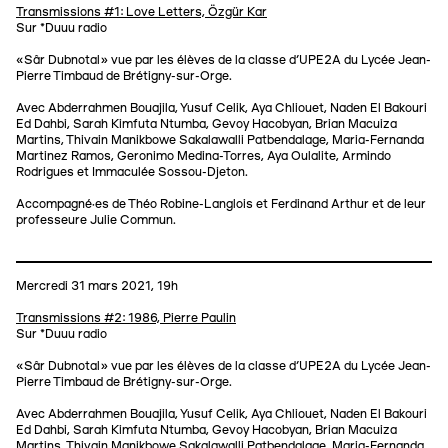
Transmissions #1: Love Letters, Özgür Kar
Sur *Duuu radio
«Sâr Dubnotal» vue par les élèves de la classe d’UPE2A du Lycée Jean-
Pierre Timbaud de Brétigny-sur-Orge.
Avec Abderrahmen Bouajila, Yusuf Celik, Aya Chliouet, Naden El Bakouri
Ed Dahbi, Sarah Kimfuta Ntumba, Gevoy Hacobyan, Brian Macuiza
Martins, Thivain Manikbowe Sakalawalli Patbendalage, Maria-Fernanda
Martinez Ramos, Geronimo Medina-Torres, Aya Oulalite, Armindo
Rodrigues et Immaculée Sossou-Djeton.
Accompagné·es de Théo Robine-Langlois et Ferdinand Arthur et de leur
professeure Julie Commun.
Mercredi 31 mars 2021, 19h
Transmissions #2: 1986, Pierre Paulin
Sur *Duuu radio
«Sâr Dubnotal» vue par les élèves de la classe d’UPE2A du Lycée Jean-
Pierre Timbaud de Brétigny-sur-Orge.
Avec Abderrahmen Bouajila, Yusuf Celik, Aya Chliouet, Naden El Bakouri
Ed Dahbi, Sarah Kimfuta Ntumba, Gevoy Hacobyan, Brian Macuiza
Martins, Thivain Manikbowe Sakalawalli Patbendalage, Maria-Fernanda