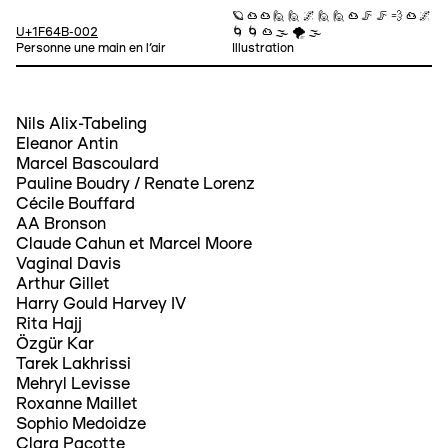
🪐 ☁ ☁ 🙋 🙋 🌌 🙋 🙋 ☁ 🦵 🦵 💨 ☁ 🌌
U+1F64B-002
🌀 🌀 ☁ 🌫 🌪 🌫
Personne une main en l’air
Illustration
Nils Alix-Tabeling
Eleanor Antin
Marcel Bascoulard
Pauline Boudry / Renate Lorenz
Cécile Bouffard
AA Bronson
Claude Cahun et Marcel Moore
Vaginal Davis
Arthur Gillet
Harry Gould Harvey IV
Rita Hajj
Özgür Kar
Tarek Lakhrissi
Mehryl Levisse
Roxanne Maillet
Sophio Medoidze
Clara Pacotte