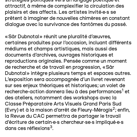
stratégies politiques vers un langage poétique et
attractif, à même de complexifier la circulation des
plaisirs et des affects. Les artistes invité·e·s se
prêtent à imaginer de nouvelles chimères en constant
dialogue avec la survivance des fantômes du passé.
«Sâr Dubnotal» réunit une pluralité d’œuvres,
certaines produites pour l’occasion, incluant différents
médiums et champs artistiques, mais aussi des
documents d’archives, ouvrages historiques et
reproductions originales. Pensée comme un moment
de recherche et de travail en progression, «Sâr
Dubnotal» intègre plusieurs temps et espaces autres.
L’exposition sera accompagnée d’un livret revenant
sur ses enjeux théoriques et historiques; un volet de
1
recherche-action donnera lieu à des performances
et
des ateliers, notamment des workshops avec la
Classe Préparatoire Arts Visuels Grand Paris Sud
2
(Evry) et à la maison d'arrêt de Fleury-Mérogis
; enfin,
la Revue du CAC permettra de partager le travail
d’écriture de certain·e·s chercheur·se·s impliqué·e·s
3
dans ces réflexions
.