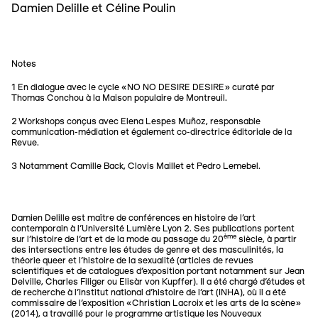
Damien Delille et Céline Poulin
Notes
1 En dialogue avec le cycle «NO NO DESIRE DESIRE» curaté par
Thomas Conchou à la Maison populaire de Montreuil.
2 Workshops conçus avec Elena Lespes Muñoz, responsable
communication-médiation et également co-directrice éditoriale de la
Revue.
3 Notamment Camille Back, Clovis Maillet et Pedro Lemebel.
Damien Delille est maître de conférences en histoire de l’art
contemporain à l’Université Lumière Lyon 2. Ses publications portent
ème
sur l’histoire de l’art et de la mode au passage du 20
siècle, à partir
des intersections entre les études de genre et des masculinités, la
théorie queer et l'histoire de la sexualité (articles de revues
scientifiques et de catalogues d’exposition portant notamment sur Jean
Delville, Charles Filiger ou Elisàr von Kupffer). Il a été chargé d’études et
de recherche à l’Institut national d’histoire de l’art (INHA), où il a été
commissaire de l’exposition «Christian Lacroix et les arts de la scène»
(2014), a travaillé pour le programme artistique les Nouveaux