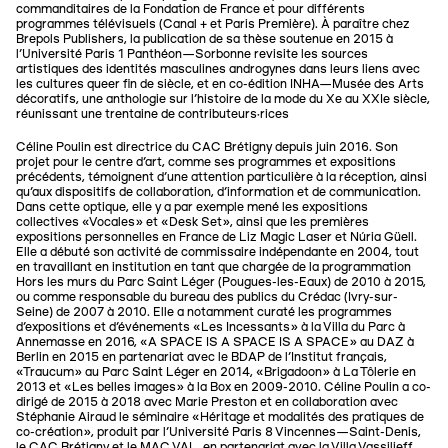
commanditaires de la Fondation de France et pour différents
programmes télévisuels (Canal + et Paris Première). À paraître chez
Brepols Publishers, la publication de sa thèse soutenue en 2015 à
l’Université Paris 1 Panthéon—Sorbonne revisite les sources
artistiques des identités masculines androgynes dans leurs liens avec
les cultures queer fin de siècle, et en co-édition INHA—Musée des Arts
décoratifs, une anthologie sur l’histoire de la mode du Xe au XXIe siècle,
réunissant une trentaine de contributeurs·rices
Céline Poulin est directrice du CAC Brétigny depuis juin 2016. Son
projet pour le centre d’art, comme ses programmes et expositions
précédents, témoignent d’une attention particulière à la réception, ainsi
qu’aux dispositifs de collaboration, d’information et de communication.
Dans cette optique, elle y a par exemple mené les expositions
collectives «Vocales» et «Desk Set», ainsi que les premières
expositions personnelles en France de Liz Magic Laser et Núria Güell.
Elle a débuté son activité de commissaire indépendante en 2004, tout
en travaillant en institution en tant que chargée de la programmation
Hors les murs du Parc Saint Léger (Pougues-les-Eaux) de 2010 à 2015,
ou comme responsable du bureau des publics du Crédac (Ivry-sur-
Seine) de 2007 à 2010. Elle a notamment curaté les programmes
d’expositions et d’événements «Les Incessants» à la Villa du Parc à
Annemasse en 2016, «A SPACE IS A SPACE IS A SPACE» au DAZ à
Berlin en 2015 en partenariat avec le BDAP de l’Institut français,
«Traucum» au Parc Saint Léger en 2014, «Brigadoon» à La Tôlerie en
2013 et «Les belles images» à la Box en 2009-2010. Céline Poulin a co-
dirigé de 2015 à 2018 avec Marie Preston et en collaboration avec
Stéphanie Airaud le séminaire «Héritage et modalités des pratiques de
co-création», produit par l’Université Paris 8 Vincennes—Saint-Denis,
le CAC Brétigny et le MAC VAL, en partenariat avec la Villa Vassilieff.