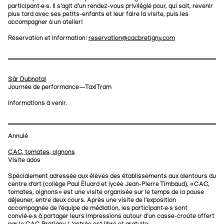
participant·e·s. Il s’agit d’un rendez-vous privilégié pour, qui sait, revenir
plus tard avec ses petits-enfants et leur faire la visite, puis les
accompagner à un atelier!
Réservation et information:
reservation@cacbretigny.com
Sâr Dubnotal
Journée de performance—TaxiTram
Informations à venir.
Annulé
CAC, tomates, oignons
Visite ados
Spécialement adressée aux élèves des établissements aux alentours du
centre d’art (collège Paul Éluard et lycée Jean-Pierre Timbaud), «CAC,
tomates, oignons» est une visite organisée sur le temps de la pause
déjeuner, entre deux cours. Après une visite de l’exposition
accompagnée de l’équipe de médiation, les participant·e·s sont
convié·e·s à partager leurs impressions autour d’un casse-croûte offert