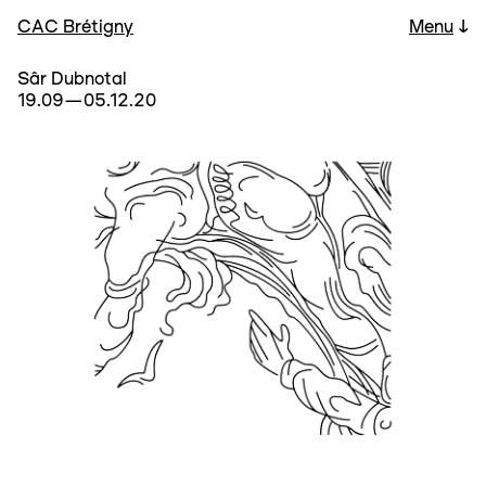
CAC Brétigny
Menu
↓
Sâr Dubnotal
19.09—05.12.20