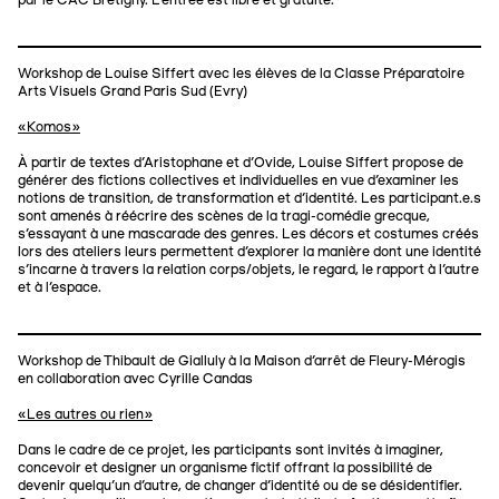
par le CAC Brétigny. L’entrée est libre et gratuite.
Workshop de Louise Siffert avec les élèves de la Classe Préparatoire
Arts Visuels Grand Paris Sud (Evry)
«Komos»
À partir de textes d’Aristophane et d’Ovide, Louise Siffert propose de
générer des fictions collectives et individuelles en vue d'examiner les
notions de transition, de transformation et d'identité. Les participant.e.s
sont amenés à réécrire des scènes de la tragi-comédie grecque,
s'essayant à une mascarade des genres. Les décors et costumes créés
lors des ateliers leurs permettent d'explorer la manière dont une identité
s'incarne à travers la relation corps/objets, le regard, le rapport à l'autre
et à l'espace.
Workshop de Thibault de Gialluly à la Maison d’arrêt de Fleury-Mérogis
en collaboration avec Cyrille Candas
«Les autres ou rien»
Dans le cadre de ce projet, les participants sont invités à imaginer,
concevoir et designer un organisme fictif offrant la possibilité de
devenir quelqu’un d’autre, de changer d'identité ou de se désidentifier.