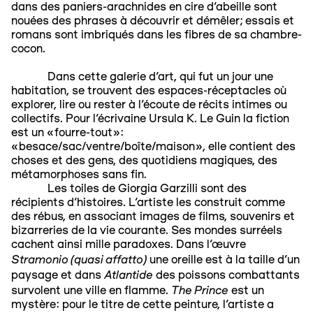
dans des paniers-arachnides en cire d’abeille sont
nouées des phrases à découvrir et démêler; essais et
romans sont imbriqués dans les fibres de sa chambre-
cocon.
Dans cette galerie d’art, qui fut un jour une
habitation, se trouvent des espaces-réceptacles où
explorer, lire ou rester à l’écoute de récits intimes ou
collectifs. Pour l’écrivaine Ursula K. Le Guin la fiction
est un «fourre-tout»:
«besace/sac/ventre/boîte/maison», elle contient des
choses et des gens, des quotidiens magiques, des
métamorphoses sans fin.
Les toiles de Giorgia Garzilli sont des
récipients d’histoires. L’artiste les construit comme
des rébus, en associant images de films, souvenirs et
bizarreries de la vie courante. Ses mondes surréels
cachent ainsi mille paradoxes. Dans l’œuvre
Stramonio (quasi affatto)
une oreille est à la taille d’un
Atlantide
paysage et dans
des poissons combattants
The Prince
survolent une ville en flamme.
est un
mystère: pour le titre de cette peinture, l'artiste a