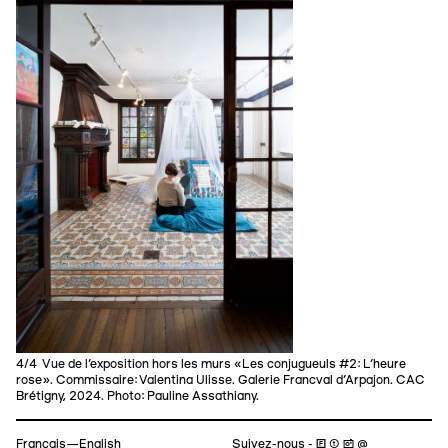
4/4 Vue de l’exposition hors les murs «Les conjugueuls #2: L’heure
rose». Commissaire: Valentina Ulisse. Galerie Francval d’Arpajon. CAC
Brétigny, 2024. Photo: Pauline Assathiany.
Navigation
Français—
English
Suivez-nous
- 🄵 ⓣ 📷 @