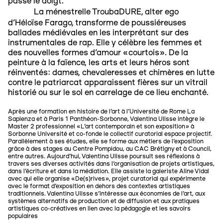
passe le doigt.
La ménestrelle TroubaDURE,
alter ego
d’Héloïse Farago,
transforme de poussiéreuses
ballades médiévales en les interprétant sur des
instrumentales de rap. Elle y célèbre les femmes et
des nouvelles formes d’amour «courtois». De la
peinture à la faïence, les arts et leurs héros sont
réinventés: dames, chevaleresses et chimères en lutte
contre le patriarcat apparaissent fières sur un vitrail
historié ou sur le sol en carrelage de ce lieu enchanté.
Après une formation en histoire de l’art à l’Université de Rome La
Sapienza et à Paris 1 Panthéon-Sorbonne, Valentina Ulisse intègre le
Master 2 professionnel «L’art contemporain et son exposition» à
Sorbonne Université et co-fonde le collectif curatorial espace projectif.
Parallèlement à ses études, elle se forme aux métiers de l’exposition
grâce à des stages au Centre Pompidou, au CAC Brétigny et à Council,
entre autres. Aujourd’hui, Valentina Ulisse poursuit ses réflexions à
travers ses diverses activités dans l’organisation de projets artistiques,
dans l’écriture et dans la médiation. Elle assiste la galeriste Aline Vidal
avec qui elle organise «De(s)rives», projet curatorial qui expérimente
avec le format d’exposition en dehors des contextes artistiques
traditionnels. Valentina Ulisse s’intéresse aux économies de l’art, aux
systèmes alternatifs de production et de diffusion et aux pratiques
artistiques co-créatives en lien avec la pédagogie et les savoirs
populaires