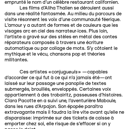
emprunté le nom d’un célèbre restaurant californien.
Les films d'Aliha Thalien se déroulent aussi
dans une réalité fantasmée. Au milieu du parcours de
visite résonnent les voix d’une communauté féerique.
L’amour y a autant de formes et de couleurs que les
visages arc en ciel des narrateur·ices. Plus loin,
l’artiste a gravé sur des stèles en métal des contes
réparateurs composés à travers une écriture
automatique ou par collage de mots. S’y côtoient le
mythique et le vécu, chansons pop et théories
militantes.
euls
Ces artistes «conjugu
» —capables
d’accorder ce qui fut à ce qui n’a jamais été—ont
laissé sur leur passage une panoplie de textes
submergés, brouillés, enveloppés. Certaines voix
appartiennent à des trobairitz, passeuses d’histoires.
Clara Pacotte en a suivi une, l’aventurière Maboule,
dans les rues d’Arpajon. Son épopée paraîtra
extravagante mais il faudra la lire vite avant qu’elle ne
disparaisse: imprimée sur des tickets de caisse à
emporter chez soi, elle risque de s’effacer si on y