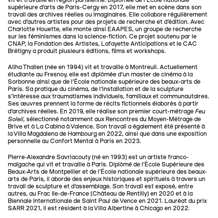
vit et travaille en région parisienne. Diplômée de l’École nationale
supérieure d'arts de Paris-Cergy en 2017, elle met en scène dans son
travail des archives réelles ou imaginaires. Elle collabore régulièrement
avec d’autres artistes pour des projets de recherche et d’édition. Avec
Charlotte Houette, elle monte ainsi EAAPES, un groupe de recherche
sur les féminismes dans la science-fiction. Ce projet soutenu par le
CNAP, la Fondation des Artistes, Lafayette Anticipations et le CAC
Brétigny a produit plusieurs éditions, films et workshops.
Aliha Thalien (née en 1994) vit et travaille à Montreuil. Actuellement
étudiante au Fresnoy, elle est diplômée d’un master de cinéma à la
Sorbonne ainsi que de l’École nationale supérieure des beaux-arts de
Paris. Sa pratique du cinéma, de l’installation et de la sculpture
s’intéresse aux traumatismes individuels, familiaux et communautaires.
Ses œuvres prennent la forme de récits fictionnels élaborés à partir
Feu
d’archives réelles. En 2019, elle réalise son premier court-métrage
Soleil
, sélectionné notamment aux Rencontres du Moyen-Métrage de
Brive et à La Cabina à Valence. Son travail a également été présenté à
la Villa Magdalena de Hambourg en 2022, ainsi que dans une exposition
personnelle au Confort Mental à Paris en 2023.
Pierre-Alexandre Savriacouty (né en 1993) est un artiste franco-
malgache qui vit et travaille à Paris. Diplômé de l’École Supérieure des
Beaux-Arts de Montpellier et de l’École nationale supérieure des beaux-
arts de Paris, il aborde des enjeux historiques et spirituels à travers un
travail de sculpture et d’assemblage. Son travail est exposé, entre
autres, au Frac Ile-de-France (Château de Rentilly) en 2020 et à la
Biennale Internationale de Saint Paul de Vence en 2021. Lauréat du prix
SARR 2021, il est résident à la Villa Albertine à Chicago en 2022.