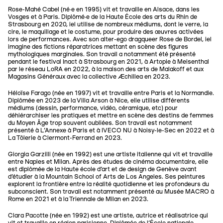
Rose-Mahé Cabel (né∙e en 1995) vit et travaille en Alsace, dans les
Vosges et à Paris. Diplômé·e de la Haute École des arts du Rhin de
Strasbourg en 2020, iel utilise de nombreux médiums, dont le verre, la
cire, le maquillage et le costume, pour produire des œuvres activées
lors de performances. Avec son alter-ego dragqueer Rose de Bordel, iel
imagine des fictions réparatrices mettant en scène des figures
mythologiques marginales. Son travail a notamment été présenté
pendant le festival Inact à Strasbourg en 2021, à Artopie à Meisenthal
par le réseau LoRA en 2022, à la maison des arts de Malakoff et aux
Magasins Généraux avec la collective Æchillea en 2023.
Héloïse Farago (née en 1997) vit et travaille entre Paris et la Normandie.
Diplômée en 2023 de la Villa Arson à Nice, elle utilise différents
médiums (dessin, performance, vidéo, céramique, etc) pour
déhiérarchiser les pratiques et mettre en scène des destins de femmes
du Moyen Âge trop souvent oubliées. Son travail est notamment
présenté à L’Annexe à Paris et à IVECO NU à Noisy-le-Sec en 2022 et à
La Tôlerie à Clermont-Ferrand en 2023.
Giorgia Garzilli (née en 1992) est une artiste italienne qui vit et travaille
entre Naples et Milan. Après des études de cinéma documentaire, elle
est diplômée de la Haute école d'art et de design de Genève avant
d'étudier à la Mountain School of Arts de Los Angeles. Ses peintures
explorent la frontière entre la réalité quotidienne et les profondeurs du
subconscient. Son travail est notamment présenté au Musée MACRO à
Rome en 2021 et à la Triennale de Milan en 2023.
Clara Pacotte (née en 1992) est une artiste, autrice et réalisatrice qui